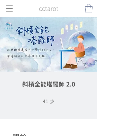
cctarot
斜槓全能塔羅師 2.0
41 步
41
步