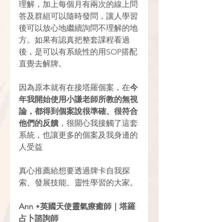
理解，加上每個月有兩次的線上問
答及群組可以隨時發問，讓人學習
後可以放心地繼續詢問不理解的地
方。如果有認真把整套課程看過
後，是可以有系統性的用SOP搭配
直覺去解牌。
因為原本就有在接塔羅個案，在
今
年我開始使用小謙老師所教的無視
論，都得到個案說很準確、很符合
他們的反饋
，很開心我接觸了這套
系統，也讓更多的個案及我身邊的
人受益
真心推薦給想要透過牌卡自我探
索、發展技能、靈性學習的大家。
Ann ⋆英國天使靈氣療癒師｜塔羅
占卜諮詢師