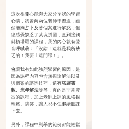
這次很開心能與大家分享我的學習
心情，我曾向兩位老師學習過，雖
然能夠占卜及替個案進行解惑，但
總感覺缺乏了某塊拼圖，直到接觸
斜槓塔羅的課程，我的內心就有聲
音呼喊著：「沒錯！這就是我所缺
乏的！我要上這門課！」。
會讓我有如此強烈學習的原因，是
因為課程內容包含無視論解法以及
與個案的諮詢技巧，還有
塔羅靈
數、流年解法
等等，真的是非常豐
富的課程，加上老師上課的風格很
輕鬆、搞笑，讓人忍不住繼續聽課
下去。
另外，課程中列舉的範例都能輕鬆