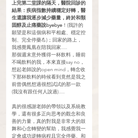
上完第二堂課的隔天，醫院回診的
結果：疾病指數持續穩定好轉，醫
生還讓我逐步減少藥量，終於和類
固醇及止痛藥說byebye
！(我許的
願望是和這個病和平相處、穩定控
制、完全停藥💪)；回家的路上，
我感覺鳳凰在陪我回家.....
那個週末意外獲得一杯飲料，睡前
不喝飲料的我，本來直接say no，
想起老師說的open mind，轉念收
下那杯飲料的時候看到竟然是我之
前曾偶然想過很想試試的那一款
(我沒有跟任何人說過).....
真的很感謝老師的帶領以及系統教
學，還有很多正向思考的觀念和良
善的力量，真的對我是非常大的鼓
舞和心念轉變的幫助，我感覺我一
定會成功逆轉病程且完全停藥、和