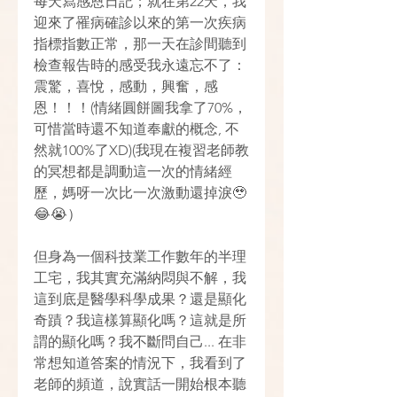
每天寫感恩日記；就在第22天，我
迎來了罹病確診以來的第一次疾病
指標指數正常，那一天在診間聽到
檢查報告時的感受我永遠忘不了：
震驚，喜悅，感動，興奮，感
恩！！！(情緒圓餅圖我拿了70%，
可惜當時還不知道奉獻的概念, 不
然就100%了XD)(我現在複習老師教
的冥想都是調動這一次的情緒經
歷，媽呀一次比一次激動還掉淚🥹
😂😭）
但身為一個科技業工作數年的半理
工宅，我其實充滿納悶與不解，我
這到底是醫學科學成果？還是顯化
奇蹟？我這樣算顯化嗎？這就是所
謂的顯化嗎？我不斷問自己... 在非
常想知道答案的情況下，我看到了
老師的頻道，說實話一開始根本聽