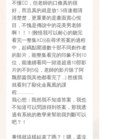
不懂😵‍💫，但老師的口條真的很
好，而且真的就是放1.5倍速都清
清楚楚，更重要的是畫面賞心悅
目，不愧是傳說中的花美男老師
啊！！！(難怪我可以耐心的聽完
看完一整集XD)(在尋求答案的過程
中，起碼點開過數十部不同創作者
的影片，能整集看完的印象不到10
位，能連續看同一頻道超過10部影
片的不到5位，老師的影片除了阿
飄那篇我其他都看完了...) 然後我
就看到了顯化金鳳凰的課
程..............　
我心想：既然我不知道答案，我也
不知道可以問誰得到答案，那我透
過有系統的教學來幫助我判斷可以
吧？！
事情就這樣結束了嗎？！嗯，還沒