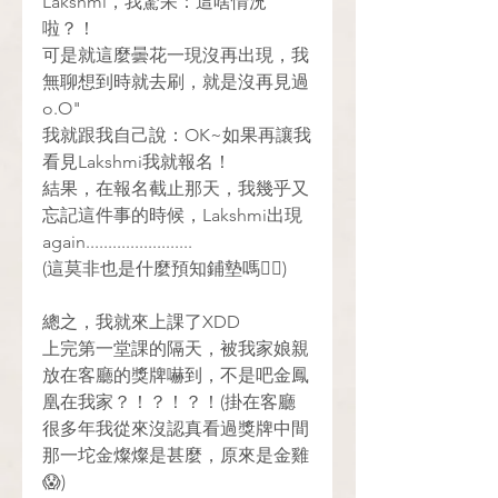
Lakshmi，我驚呆：這啥情況
啦？！
可是就這麼曇花一現沒再出現，我
無聊想到時就去刷，就是沒再見過
o.O"
我就跟我自己說：OK~如果再讓我
看見Lakshmi我就報名！
結果，在報名截止那天，我幾乎又
忘記這件事的時候，Lakshmi出現
again........................
(這莫非也是什麼預知鋪墊嗎😵‍💫)
總之，我就來上課了XDD
上完第一堂課的隔天，被我家娘親
放在客廳的獎牌嚇到，不是吧金鳳
凰在我家？！？！？！(掛在客廳
很多年我從來沒認真看過獎牌中間
那一坨金燦燦是甚麼，原來是金雞
😱)