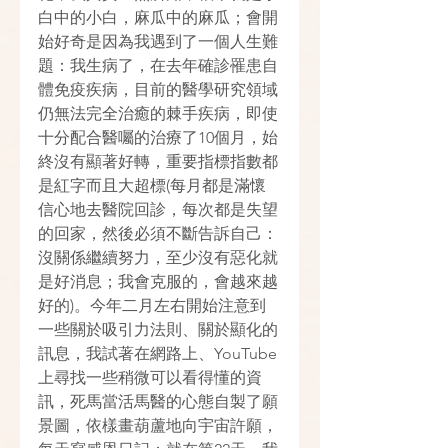
白中的小白，麻瓜中的麻瓜；會開
始好奇是因為我遇到了一個人生難
題：我生病了，在去年確診罹患自
體免疫疾病，目前的醫學研究領域
仍無法完全治癒的棘手疾病，即使
十分配合醫囑的治療了10個月，始
終沒有顯著好轉，重要指標指數都
是紅字而且大超標(每月都是滿懷
信心地去醫院回診，每次都是失望
的回家，然後必須不斷告訴自己：
沒關係繼續努力，至少沒有惡化就
是好消息；我會克服的，會越來越
好的)。今年二月左右開始注意到
一些關於吸引力法則、關於顯化的
訊息，我試著在網路上、YouTube
上尋找一些稍微可以看得懂的資
訊，死馬當活馬醫的心態自製了願
景圖，依樣畫葫蘆地向宇宙許願，