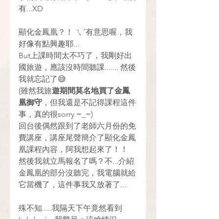
有...XD
顯化金鳳凰？！ ㄟˊ有意思喔，我
好像有點興趣耶...  
But上課時間太不巧了，我剛好出
國旅遊，應該沒時間聽課....... 然後
我就忘記了😅
(雖然我旅
遊期間莫名地買了金鳳
凰御守
，但我還是不記得課程這件
事，真的很sorry =_=)
回台後偶然跟到了老師六月份的免
費講座，講座尾聲簡介了顯化金鳳
凰課程內容，阿我想起來了！！
然後我就立馬報名了嗎？不...介紹
金鳳凰的部分沒聽完，我電腦就給
它當機了，這件事我又放著了...
殊不知.....我隔天下午竟然看到