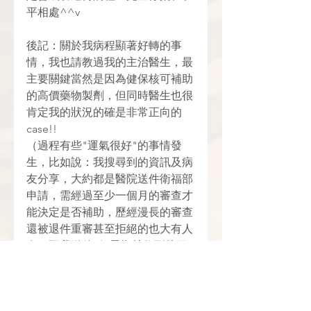
平相處^^v
後記：關於我病程顯著好轉的事
情，我也請教過我的主治醫生，最
主要關鍵當然是因為健保核可補助
的高價藥物製劑，但同時醫生也很
肯定我的狀況的確是非常正向的
case!!
（過程有些"運氣很好"的事情發
生，比如說：我搜尋到的資訊及病
友分享，大約都是醫院送件衛福部
申請，需經過至少一個月的審查才
能決定是否補助，歷經漫長的審查
還被退件重審甚至拒絕的也大有人
在，阿我送件2個星期就收到核可
的通知是怎樣?!😵‍💫
施打同款藥物的病友大部分經過
3~6個月，病程有機會開始好轉，