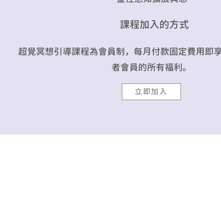
​課程加入的方式
超覺冥想引導課程為會員制，每月付款固定費用即
者會員的所有福利。
立即加入