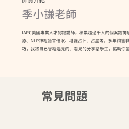
師資介紹
季小謙老師
IAPC美國專業人才認證講師，積累超過千人的個案諮詢
癒、NLP神經語言催眠、塔羅占卜、占星等，多年銷售
巧，我將自己曾經遇見的、看見的分享給學生，協助你
常見問題