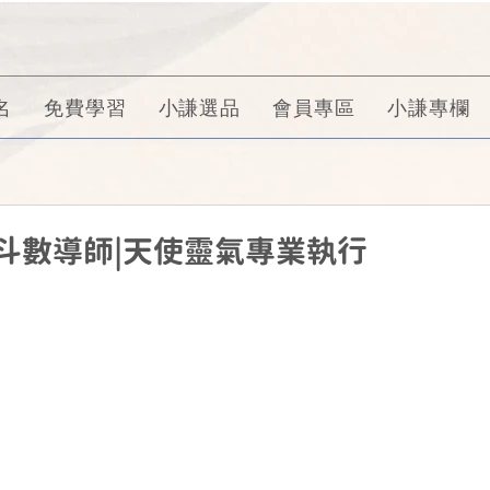
名
免費學習
小謙選品
會員專區
小謙專欄
斗數導師|天使靈氣專業執行