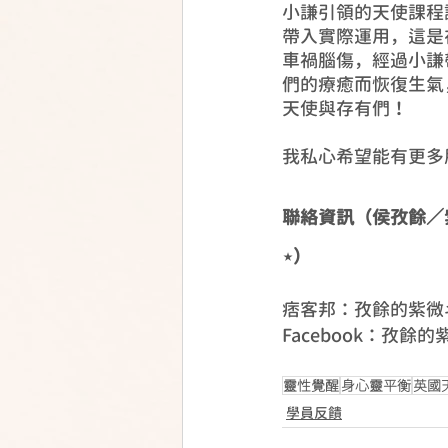
小謙引領的天使課程
帶入實際運用，這是
車禍腦傷，經過小謙
們的療癒而恢復生氣
天使與存有們！
我私心希望能有更多
聯絡資訊（侯孜餘／
⋆）
痞客邦：孜餘的紫微
Facebook：孜餘
靈性覺醒
身心靈平衡
英國
學員反饋