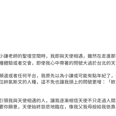
小謙老師的聖壇空間時，我即與天使相遇，雖然在走進那
種體驗或者交會，即使我心中帶著的問號大過於台北的天
頻道或者任何平台，我原先以為小謙或可能有點年紀了，
位帥氣斯文的人種，這不免也讓我頭上的問號更增：「欸
引領我與天使相遇的人，讓我逐漸相信天使不只走過人間
要你願意，天使始終慈悲地臨在，像我父我母般給我依靠