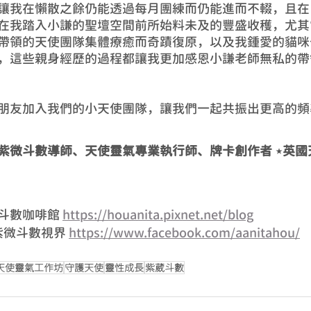
讓我在懶散之餘仍能透過每月團練而仍能進而不輟，且在
在我踏入小謙的聖壇空間前所始料未及的豐盛收穫，尤其
帶領的天使團隊集體療癒而奇蹟復原，以及我鍾愛的貓咪
，這些親身經歷的過程都讓我更加感恩小謙老師無私的帶
朋友加入我們的小天使團隊，讓我們一起共振出更高的頻
紫微斗數導師、天使靈氣專業執行師、牌卡創作者 ⋆英國
斗數咖啡館 
https://houanita.pixnet.net/blog
的紫微斗數視界 
https://www.facebook.com/aanitahou/
天使靈氣工作坊
守護天使
靈性成長
紫葳斗數