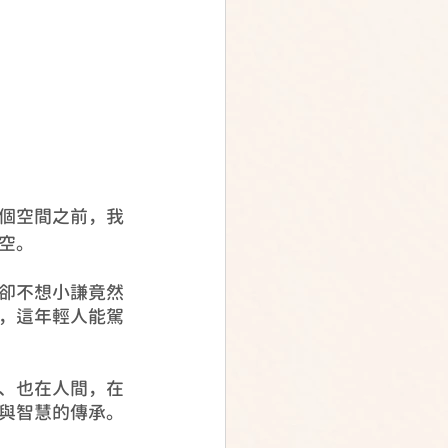
個空間之前，我
空。
卻不想小謙竟然
，這年輕人能駕
、也在人間，在
與智慧的傳承。