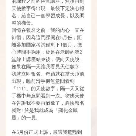
的課程之前的兩堂講座，然後再到
天使數字得出現，最後下定決心報
名，給自己一個學習成長，以及調
整的機會。
回憶在報名之前，我的內心一直在
徘徊，因為這門課開在5月份，距
離參加國家考試僅剩下1個月，擔
心時間不夠用，於是在老師的第2
堂線上講座結束後，便向天使說，
如果在隔一天讓我看見天使數字，
我就立即報名。奇蹟就在當天睡前
出現，睡前滑手機無意間看到
「1111」的天使數字，隔一天又從
手機中無意間看到一次。彷彿天使
在告訴我不要再猶豫了，趕快報名
就對! 於是我就成為「顯化金鳳
凰」的一員。
在5月份正式上課，最讓我驚豔到