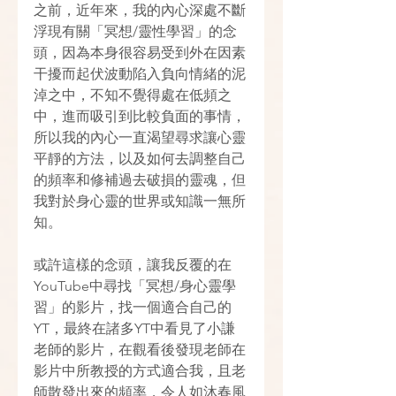
之前，近年來，我的內心深處不斷
浮現有關「冥想/靈性學習」的念
頭，因為本身很容易受到外在因素
干擾而起伏波動陷入負向情緒的泥
淖之中，不知不覺得處在低頻之
中，進而吸引到比較負面的事情，
所以我的內心一直渴望尋求讓心靈
平靜的方法，以及如何去調整自己
的頻率和修補過去破損的靈魂，但
我對於身心靈的世界或知識一無所
知。
或許這樣的念頭，讓我反覆的在
YouTube中尋找「冥想/身心靈學
習」的影片，找一個適合自己的
YT，最終在諸多YT中看見了小謙
老師的影片，在觀看後發現老師在
影片中所教授的方式適合我，且老
師散發出來的頻率，令人如沐春風