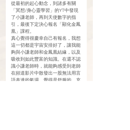
從最初的起心動念，到諸多有關
「冥想/身心靈學習」的YT中發現
了小謙老師，再到天使數字的指
引，最後下定決心報名「顯化金鳳
凰」課程。
真心覺得很慶幸自己有報名，我想
這一切都是宇宙安排好了，讓我能
夠與小謙老師和金鳳凰結緣，以及
吸收到如此豐富的知識。在還不認
識小謙老師時，就能夠感受到老師
在頻道影片中散發出一股無法用言
語表達的氣場，覺得是舒服的，充
滿智慧的。是我想要跟隨的老師，
在身心靈學習上啟蒙了我。
謝謝小謙老師的「顯化金鳳凰」課
程，帶來豐富且大量的知識，讓我
可以反覆的學習，並朝向顯化大師
的路邁進，實現我想完成的願望。