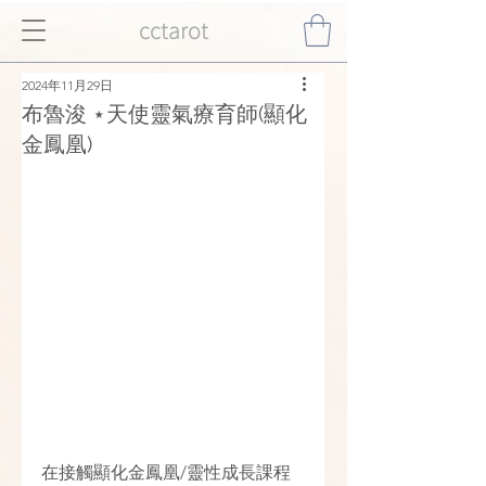
cctarot
2024年11月29日
布魯浚 ⋆天使靈氣療育師(顯化
金鳳凰)
在接觸顯化金鳳凰/靈性成長課程