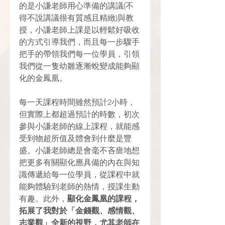
的是小謙老師用心準備的講議(不
得不說講議很有質感且精緻)與教
授，小謙老師上課是以輕鬆好吸收
的方式引導我們，而且每一步驟手
把手的帶領我們每一位學員，引領
我們從一隻幼雛逐漸蛻變成能夠顯
化的金鳳凰。
每一天課程時間雖然預計2小時，
但實際上都超過預計的時數，初次
參與小謙老師的線上課程，就能感
受到物超所值及體會到什麼是豐
盛。小謙老師總是會毫不吝嗇地想
把更多有關顯化應具備的內在與知
識傳遞給每一位學員，從課程中就
能夠體驗到老師的熱情，授課生動
有趣。此外，
顯化金鳳凰的課程，
拓展了我對於「金錢觀、感情觀、
志業觀」全新的視野，尤其老師在