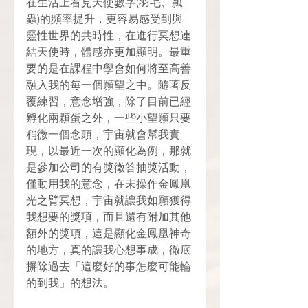
在生活上看見天使數字(羽毛、瓢
蟲)的頻率提升，更容易感受到與
靈性世界的共時性，在進行冥想連
結天使時，體感亦更加顯明。最重
要的是在課程中學會如何將至高善
融入我的每一個願望之中。隨著反
覆練習，意念增強，除了目前已經
孵化兩顆蛋之外，一些小望願只要
稍微一個念頭，宇宙就會幫我實
現，以最近一次的顯化為例，那就
是參加公司的有獎徵答抽獎活動，
僅動用我的意念，在未操作金鳳凰
光之臂冥想，宇宙就讓我如願獲得
我想要的獎項，而且還有附加其他
額外的獎項，這是顯化金鳳凰神奇
的地方，真的讓我心想事成，徹底
摒除過去「這麼好的事怎麼可能輪
的到我」的想法。