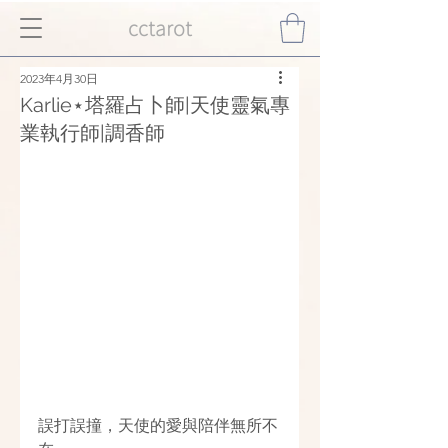
cctarot
2023年4月30日
Karlie⋆塔羅占卜師|天使靈氣專
業執行師|調香師
誤打誤撞，天使的愛與陪伴無所不