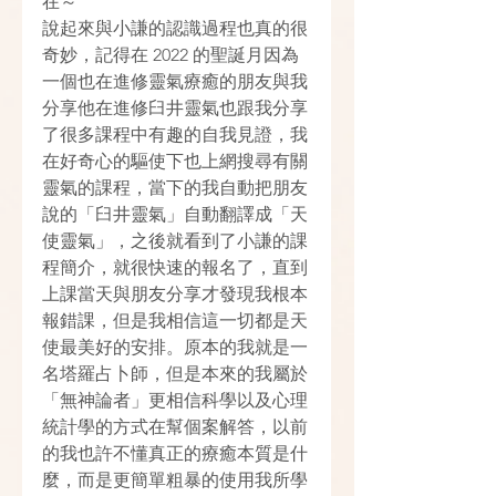
在～
說起來與小謙的認識過程也真的很
奇妙，記得在 2022 的聖誕月因為
一個也在進修靈氣療癒的朋友與我
分享他在進修臼井靈氣也跟我分享
了很多課程中有趣的自我見證，我
在好奇心的驅使下也上網搜尋有關
靈氣的課程，當下的我自動把朋友
說的「臼井靈氣」自動翻譯成「天
使靈氣」，之後就看到了小謙的課
程簡介，就很快速的報名了，直到
上課當天與朋友分享才發現我根本
報錯課，但是我相信這一切都是天
使最美好的安排。原本的我就是一
名塔羅占卜師，但是本來的我屬於
「無神論者」更相信科學以及心理
統計學的方式在幫個案解答，以前
的我也許不懂真正的療癒本質是什
麼，而是更簡單粗暴的使用我所學