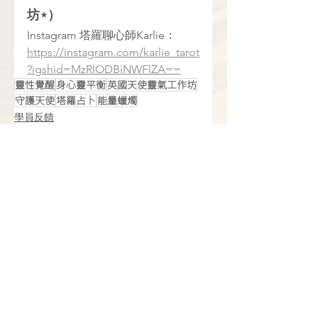
坊⋆）
Instagram 塔羅聊心師Karlie：
https://instagram.com/karlie_tarot
?igshid=MzRlODBiNWFlZA==
靈性覺醒
身心靈平衡
英國天使靈氣工作坊
守護天使
塔羅占卜
能量蠟燭
學員反饋
查看全部
最新文章