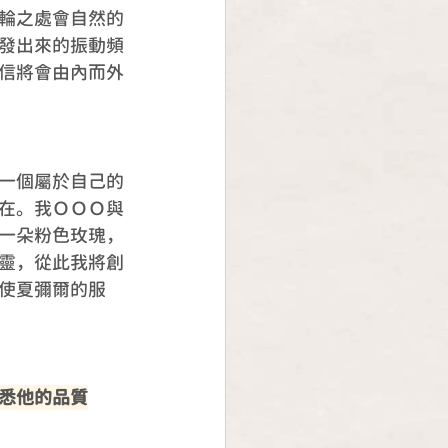
輪之處會自然的
發出來的振動頻
信將會由內而外
一個屬於自己的
在。我ＯＯＯ與
一朵粉色玫瑰，
靈，從此我將創
使夏彌爾的服
悉他的品質