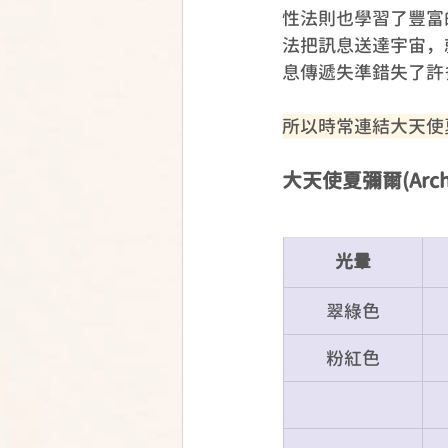
性法則也學習了豐富
法把訊息送達宇宙，
息傳遞失準錯失了許
所以時常連結大天使
大天使夏彌爾(Arch
光暈
翠綠色
粉紅色