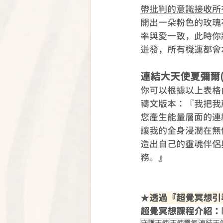
帶批判的意識接收所
開出一朵粉色的玫瑰
率與愛一致，此時你
迸發，所有機運都會
連結大天使夏彌爾(Ar
你可以根據以上表格
禱文版本：『我把我
您產生能量層面的連
讓我的全身浸潤在無
造出自己的靈魂伴侶
務。』
★
透過『超覺冥想引
超覺冥想課程介紹：
守護天使
天使靈氣
連結天