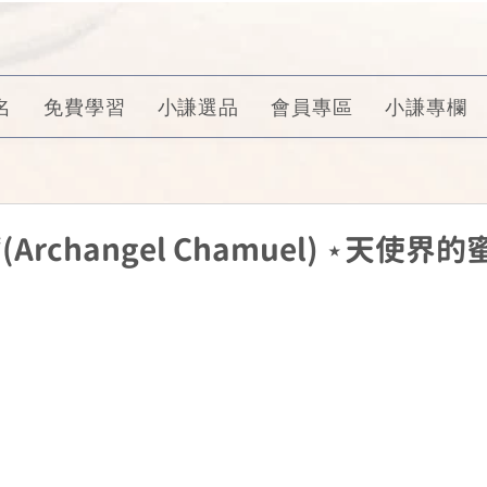
名
免費學習
小謙選品
會員專區
小謙專欄
rchangel Chamuel) ⋆天使界