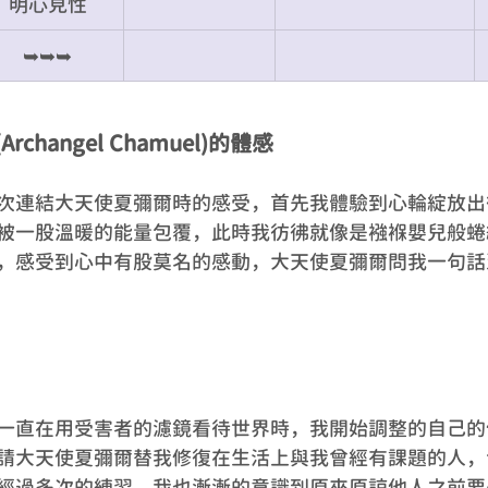
明心見性
➥➥➥
changel Chamuel)的體感
次連結大天使夏彌爾時的感受，首先我體驗到心輪綻放出
被一股溫暖的能量包覆，此時我彷彿就像是襁褓嬰兒般蜷
，感受到心中有股莫名的感動，大天使夏彌爾問我一句話
一直在用受害者的濾鏡看待世界時，我開始調整的自己的
請大天使夏彌爾替我修復在生活上與我曾經有課題的人，
經過多次的練習，我也漸漸的意識到原來原諒他人之前要