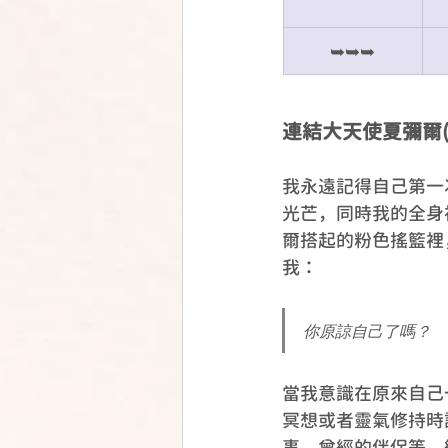
➥➥➥
連結大天使夏彌爾(Ar
我永遠記得自己第一
光芒，同時我的全身
爾搭起的粉色搖籃裡
我：
你原諒自己了嗎？
當我意識在原來自己
冥想或者靈氣修持時
事、曾經的伴侶等，