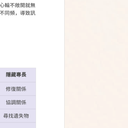
心輪不敞開就無
不同頻，導致訊
隱藏專長
修復關係
協調關係
尋找遺失物