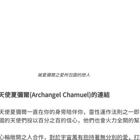
被夏彌爾之愛所包圍的戀人
彌爾(Archangel Chamuel)的連結
天使夏彌爾一直在你的身旁陪伴你，靈性運作法則之一即
國的天使們投以百分之百的信心，他們也會火力全開的幫
心輪敞開之人合作，
對於宇宙萬有抱持著無分別的愛，打