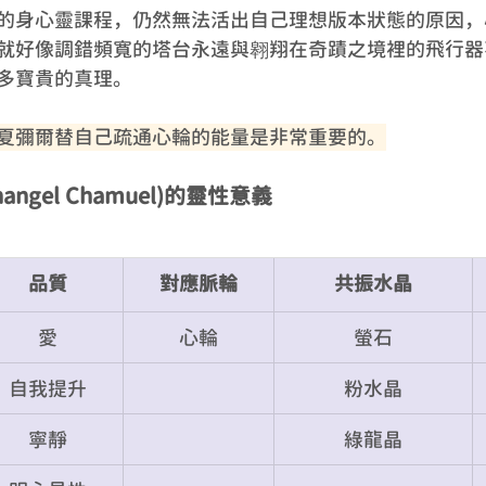
的身心靈課程，仍然無法活出自己理想版本狀態的原因，
就好像調錯頻寬的塔台永遠與翱翔在奇蹟之境裡的飛行器
多寶貴的真理。
夏彌爾替自己疏通心輪的能量是非常重要的。
angel Chamuel)的靈性意義
品質
對應脈輪
共振水晶
愛
心輪
螢石
自我提升
粉水晶
寧靜
綠龍晶