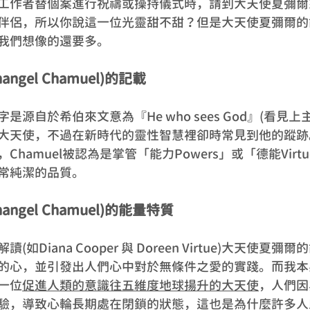
工作者替個案進行祝禱或操持儀式時，請到大天使夏彌爾
伴侶，所以你說這一位光靈甜不甜？但是大天使夏彌爾的
我們想像的還要多。
ngel Chamuel)的記載
源自於希伯來文意為『He who sees God』(看見上
大天使，不過在新時代的靈性智慧裡卻時常見到他的蹤跡
hamuel被認為是掌管「能力Powers」或「德能Virt
常純潔的品質。
angel Chamuel)的能量特質
如Diana Cooper 與 Doreen Virtue)大天使夏
的心，並引發出人們心中對於無條件之愛的實踐。而我本
一位
促進人類的意識往五維度地球揚升的大天使
，人們因
驗，導致心輪長期處在閉鎖的狀態，這也是為什麼許多人