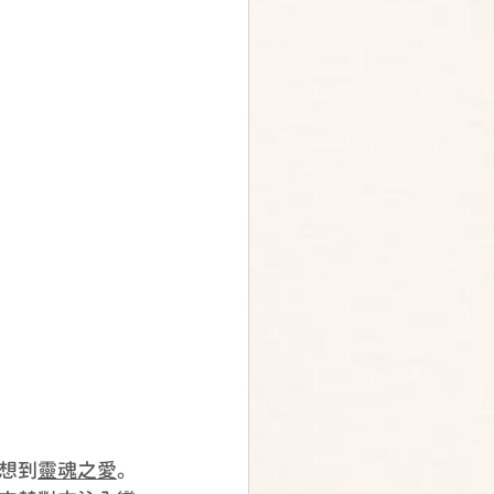
想到
靈魂之愛
。