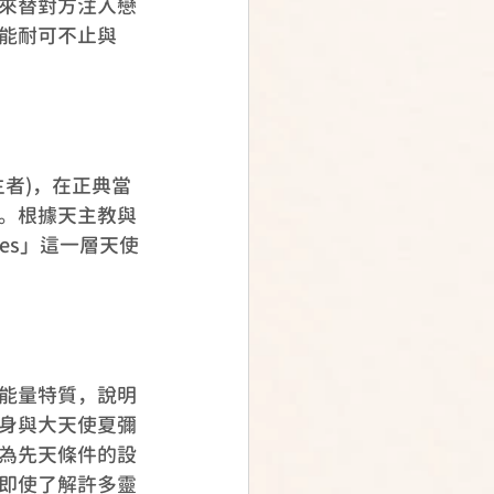
來替對方注入戀
能耐可不止與
主者)，在正典當
。根據天主教與
ues」這一層天使
彌爾的能量特質，說明
身與大天使夏彌
為先天條件的設
即使了解許多靈