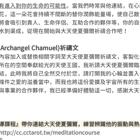
有進入到你的生命的可能性
。當我們時常與他連結，在心
花，這一朵花會持續不間斷的替你潤飾能量場，使自己散
將會吸引到貴人、生命伴侶、互助合作的夥伴等，你的自
水到渠成，從現在開始與大天使夏彌爾祈禱合作吧！
changel Chamuel)祈禱文
內容加入或替換相關字詞至大天使夏彌爾祈禱文，客製化
所在的空間奉獻給光的天使王國，我祈請大天使夏彌爾臨
結，此時我將自己全然交付於您，請打開我的心輪並置入
條件之愛的滋養當中，而我也將這份愛擴及宇宙所有的生
與事業的合作夥伴，我已經準備好體驗這一切，感謝大天
導課程』帶你連結大天使夏彌爾，練習辨識他的振動與熟
http://cc.cctarot.tw/meditationcourse
使